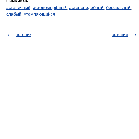
Синонимы
:
астеничный
,
астеноморфный
,
астеноподобный
,
бессильный
,
слабый
,
утомляющийся
астеник
астения