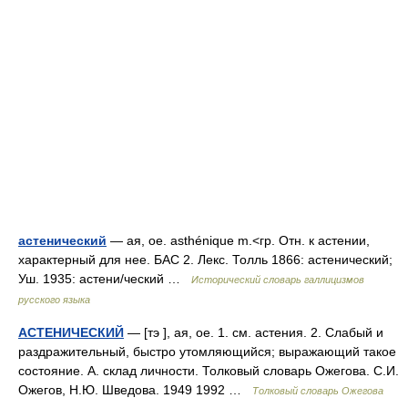
астенический
— ая, ое. asthénique m.<гр. Отн. к астении,
характерный для нее. БАС 2. Лекс. Толль 1866: астенический;
Уш. 1935: астени/ческий …
Исторический словарь галлицизмов
русского языка
АСТЕНИЧЕСКИЙ
— [тэ ], ая, ое. 1. см. астения. 2. Слабый и
раздражительный, быстро утомляющийся; выражающий такое
состояние. А. склад личности. Толковый словарь Ожегова. С.И.
Ожегов, Н.Ю. Шведова. 1949 1992 …
Толковый словарь Ожегова