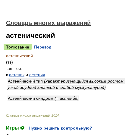
Словарь многих выражений
астенический
Толкование
Перевод
астенический
(тэ)
-ая, -ое.
к
астеник
и
астения
.
Астени́ческий тип
(характеризующийся высоким ростом,
узкой грудной клеткой и слабой мускулатурой)
Астени́ческий синдром
(= астени́я)
Словарь многих выражений
.
2014
.
Игры ⚽
Нужно решить контрольную?